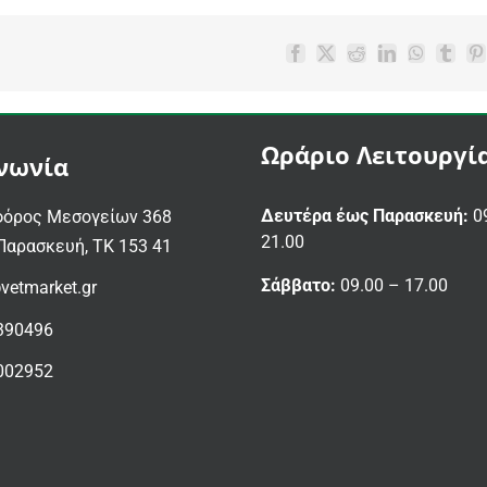
Facebook
X
Reddit
LinkedIn
WhatsAp
Tumbl
P
Ωράριο Λειτουργί
νωνία
Δευτέρα έως Παρασκευή:
09
όρος Μεσογείων 368
21.00
Παρασκευή, ΤΚ 153 41
Σάββατο:
09.00 – 17.00
vetmarket.gr
390496
002952