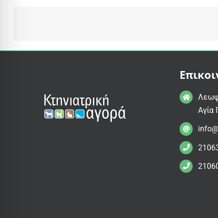
Επικοι
Λεωφ
Αγία 
info@
2106
2106