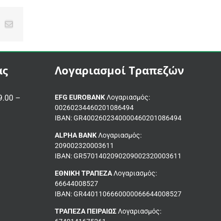
p
r
interest
Email
ας
Λογαριασμοί Τραπεζών
.00 –
EFG EUROBANK
Λογαριασμός:
00260234460201086494
ΙΒΑΝ: GR4002602340000460201086494
ALPHA BANK
Λογαριασμός:
209002320003611
ΙΒΑΝ: GR5701402090209002320003611
ΕΘΝΙΚΗ ΤΡΑΠΕΖΑ
Λογαριασμός:
66644008527
IBAN: GR4401106660000066644008527
ΤΡΑΠΕΖΑ ΠΕΙΡΑΙΩΣ
Λογαριασμός: