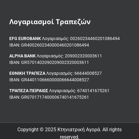
Λογαριασμοί Τραπεζών
EFG EUROBANK
Λογαριασμός: 00260234460201086494
ΙΒΑΝ: GR4002602340000460201086494
ALPHA BANK
Λογαριασμός: 209002320003611
ΙΒΑΝ: GR5701402090209002320003611
ΕΘΝΙΚΗ ΤΡΑΠΕΖΑ
Λογαριασμός: 66644008527
IBAN: GR4401106660000066644008527
ΤΡΑΠΕΖΑ ΠΕΙΡΑΙΩΣ
Λογαριασμός: 6740141675261
ΙΒΑΝ: GR0701717400006740141675261
Copyright © 2025 Κτηνιατρική Αγορά. All rights
reserved.