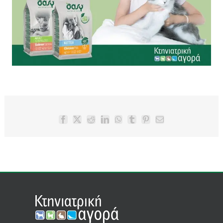
Facebook
X
Reddit
LinkedIn
WhatsApp
Tumblr
Pinterest
Email