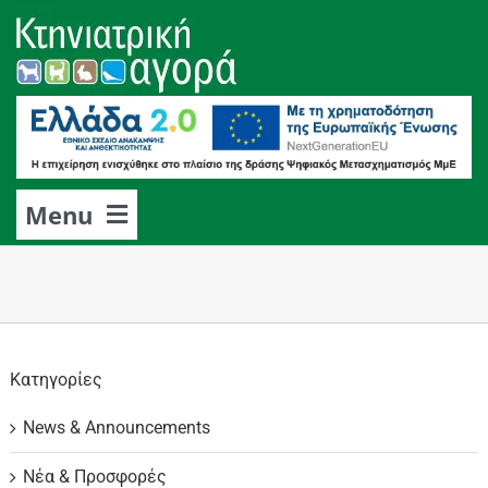
Μετάβαση
στο
περιεχόμενο
Menu
Αρχική
Προϊόντα
Παραγγελίες
Kατηγορίες
News & Announcements
Επικοινωνία
Νέα & Προσφορές