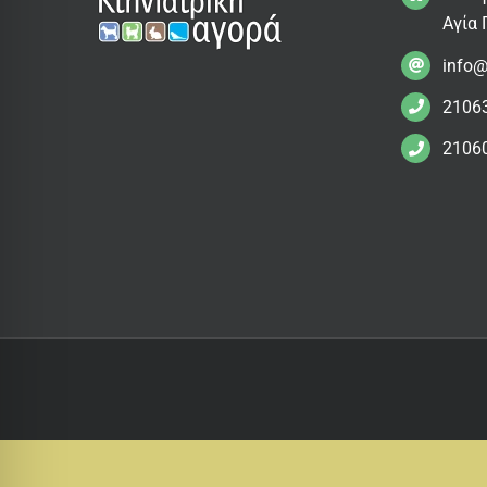
Αγία 
info@
2106
2106