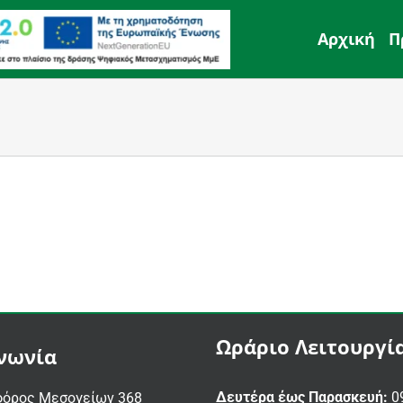
Αρχική
Π
Ωράριο Λειτουργί
νωνία
Δευτέρα έως Παρασκευή:
09
όρος Μεσογείων 368