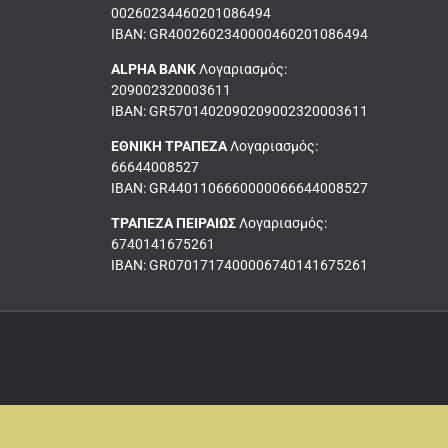
00260234460201086494
ΙΒΑΝ: GR4002602340000460201086494
ALPHA BANK
Λογαριασμός:
209002320003611
ΙΒΑΝ: GR5701402090209002320003611
ΕΘΝΙΚΗ ΤΡΑΠΕΖΑ
Λογαριασμός:
66644008527
IBAN: GR4401106660000066644008527
ΤΡΑΠΕΖΑ ΠΕΙΡΑΙΩΣ
Λογαριασμός:
6740141675261
ΙΒΑΝ: GR0701717400006740141675261