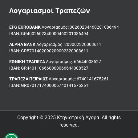
Λογαριασμοί Τραπεζών
EFG EUROBANK
Λογαριασμός: 00260234460201086494
ΙΒΑΝ: GR4002602340000460201086494
ALPHA BANK
Λογαριασμός: 209002320003611
ΙΒΑΝ: GR5701402090209002320003611
ΕΘΝΙΚΗ ΤΡΑΠΕΖΑ
Λογαριασμός: 66644008527
IBAN: GR4401106660000066644008527
ΤΡΑΠΕΖΑ ΠΕΙΡΑΙΩΣ
Λογαριασμός: 6740141675261
ΙΒΑΝ: GR0701717400006740141675261
Copyright © 2025 Κτηνιατρική Αγορά. All rights
reserved.